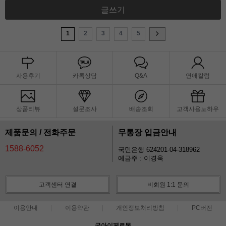
글쓰기
1
2
3
4
5
사용후기
카톡상담
Q&A
연애칼럼
상품리뷰
설문조사
배송조회
고객사용노하우
제품문의 / 전화주문
무통장 입금안내
1588-6052
국민은행 624201-04-318962
예금주 : 이경욱
고객센터 연결
비회원 1:1 문의
이용안내
이용약관
개인정보처리방침
PC버전
굿아이페로몬