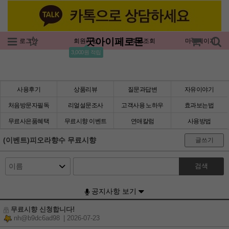
굿아이페로몬
로그인
회원가입
주문조회
마이페이지
3,000원 적립
사용후기
상품리뷰
질문과답변
자유이야기
처음방문자필독
리얼설문조사
고객사용 노하우
효과보는법
무료사은품혜택
무료시향 이벤트
연애칼럼
사용방법
(이벤트)피오라향수 무료시향
글쓰기
검색
공지사항 보기
무료시향 신청합니다!
nh@b9dc6ad98
| 2026-07-23